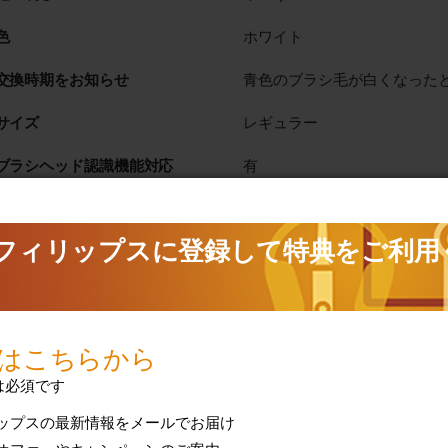
色
ホワイト
交換時期をお知らせ
青色のブラシ毛が白くなった
サイズ
レギュラー
ブラシヘッド認識機能対応
有
ブラシヘッド装着方式
はめ込み式
使用できないモデル
Philips One
対応歯ブラシ
フィリップス ソニッケアー
技術仕様をすべて表示