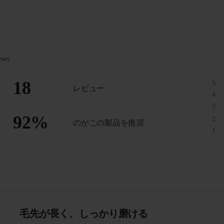
ews
18
5
レビュー
4
3
92
%
2
のがこの製品を推奨
1
毛先が長く、しっかり磨ける