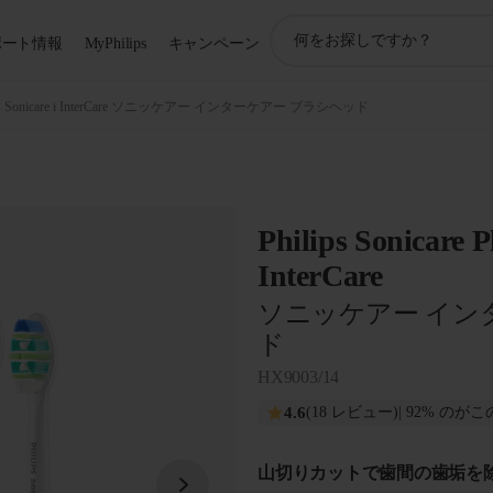
ア
ポート情報
MyPhilips
キャンペーン
イ
コ
ン
ips Sonicare i InterCare ソニッケアー インターケアー ブラシヘッド
サ
ポ
ー
ト
検
Philips Sonicare P
索
InterCare
ソニッケアー イン
ド
HX9003/14
4.6
(18 レビュー)
| 92% の
山切りカットで歯間の歯垢を