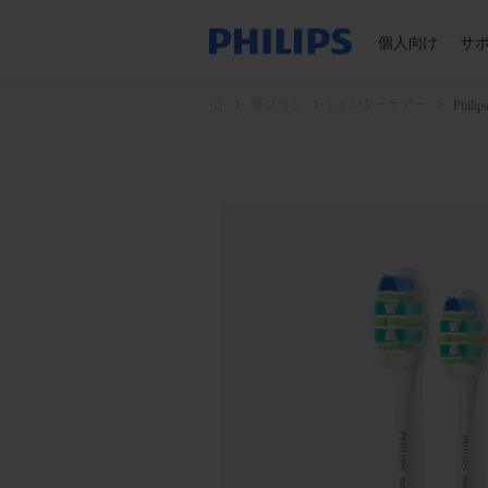
個人向け
サ
替ブラシ
i インターケアー
Phil