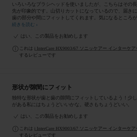
いろいろなブラシヘッドを使いましたが、こちらはその
先が印象的です。山切りカットになっているので、届き
歯の部分や間にフィットしてくれます。気になるところ
かりと磨けるので、歯のツルツル感がアップしました。
続きを読む
はい、この製品をお勧めします
これは
i InterCare HX9003/67 ソニッケアー イン
するレビューです
形状が隙間にフィット
独特な形状が歯と歯の隙間にフィットしているよう！少
がある私にはちょうどいいかな。硬さもちょうどいい。
はい、この製品をお勧めします
これは
i InterCare HX9003/67 ソニッケアー イン
するレビューです