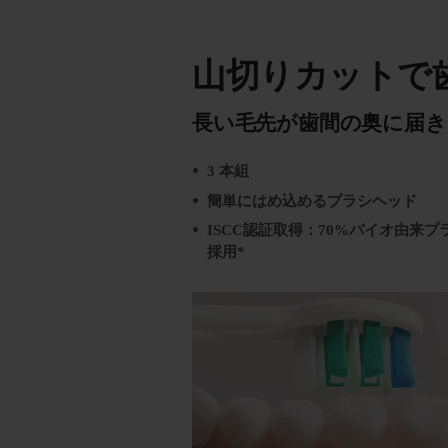
山切りカットで
長い毛先が歯間の奥に届き
3 本組
簡単にはめ込めるブラシヘッド
ISCC認証取得：70%バイオ由来プ
採用*