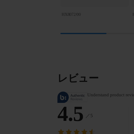
HX8072/00
レビュー
Understand product revi
4.5
／5