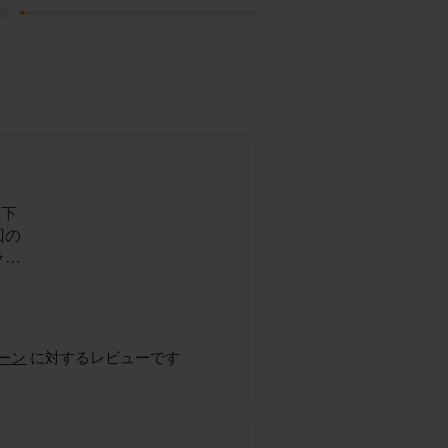
上下
か
リーン
に対するレビューです