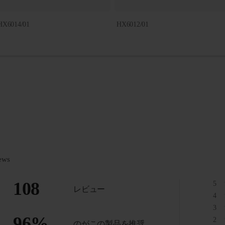
HX6014/01
HX6012/01
ews
108
5
レビュー
4
3
96
%
2
のがこの製品を推奨