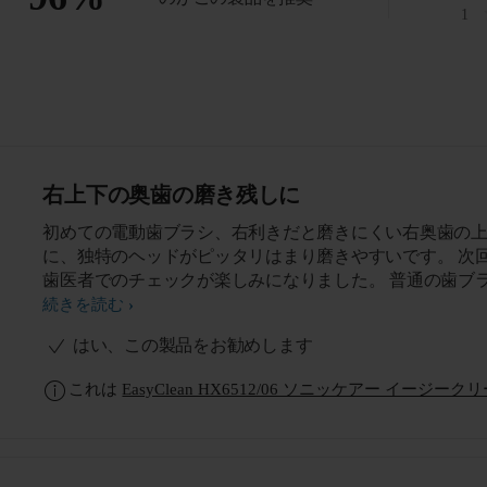
1
右上下の奥歯の磨き残しに
初めての電動歯ブラシ、右利きだと磨きにくい右奥歯の
に、独特のヘッドがピッタリはまり磨きやすいです。 次回の
歯医者でのチェックが楽しみになりました。 普通の歯ブラ
シ、歯間ブラシ、小さなヘッドブラシと3本使いだったの
続きを読む
ら、これ一本で済ませられそうです。
はい、この製品をお勧めします
これは
EasyClean HX6512/06 ソニッケアー イージーク