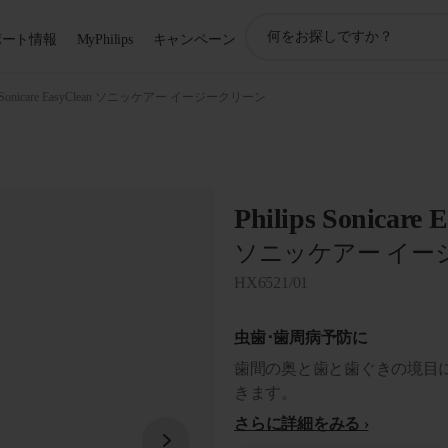
ア
ポート情報
MyPhilips
キャンペーン
イ
コ
ン
Sonicare EasyClean ソニッケアー イージークリーン
サ
ポ
ー
ト
検
Philips Sonicare 
索
ソニッケアー イー
HX6521/01
虫歯･歯周病予防に
歯間の奥と歯と歯ぐきの境目
きます。
さらに詳細をみる