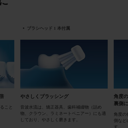
に
ブラシヘッド 1 本付属
倍
やさしくブラッシング
角度
裏側
あること
音波水流は、矯正器具、歯科補綴物（詰め
物、クラウン、ラミネートベニアー）にも適
角度の
しており、やさしく磨きます。
側など
す。