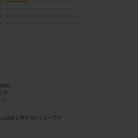
い始め
とが
かった
ると
で助か
ア― 3100
に対するレビューです