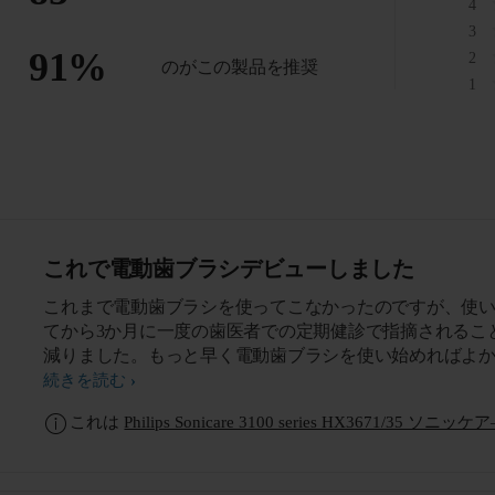
4
3
91
%
2
のがこの製品を推奨
1
これで電動歯ブラシデビューしました
これまで電動歯ブラシを使ってこなかったのですが、使
てから3か月に一度の歯医者での定期健診で指摘されるこ
減りました。もっと早く電動歯ブラシを使い始めればよ
と思っています。 歯磨き粉なしで水だけでここまで磨け
続きを読む
は思いもよりませんでした。歯磨き時間も短縮されたの
これは
Philips Sonicare 3100 series HX3671/35 ソニッケ
りました。