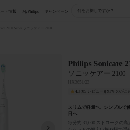
ア
ポート情報
MyPhilips
キャンペーン
イ
コ
ン
icare 2100 Series ソニッケアー 2100
サ
ポ
ー
ト
検
Philips Sonicare 2
索
ソニッケアー 2100
HX3651/23
4.5
(85 レビュー)
| 91% の
スリムで軽量*¹。シンプルで
日へ
毎分約 31,000 ストロー
シヘッドの幅広い振れ幅で浮