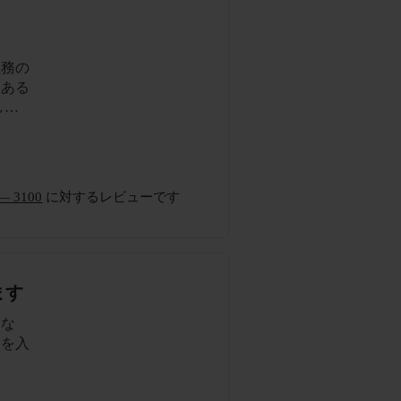
義務の
もある
し、
歯磨き
今まで
歯ブラ
ア― 3100
に対するレビューです
ます
くな
力を入