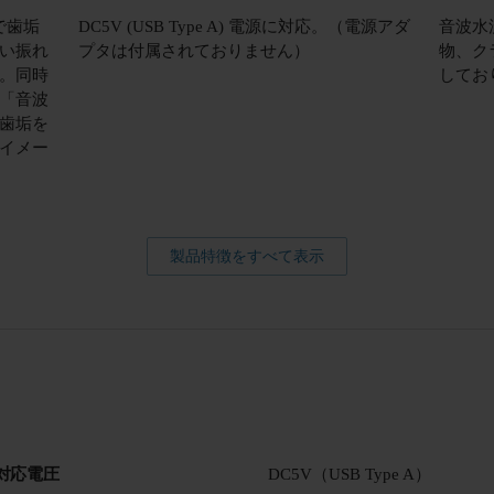
で歯垢
DC5V (USB Type A) 電源に対応。（電源アダ
音波水
い振れ
プタは付属されておりません）
物、ク
。同時
してお
「音波
歯垢を
イメー
製品特徴をすべて表示
対応電圧
DC5V（USB Type A）