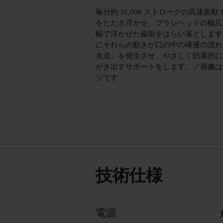
毎分約 31,000 ストロークの高速振動
をたたき浮かせ、ブラシヘッドの幅広
幅で浮かせた歯垢をはらい落とします
にそれらの動きが口の中の唾液の流れ
水流」を発生させ、やさしく効果的に
かき出すサポートをします。／画像は
ジです
技術仕様
電源