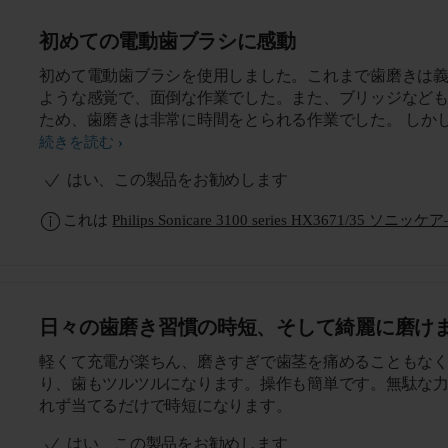
初めての電動歯ブラシに感動
初めて電動歯ブラシを使用しました。これまで歯磨きは
ような感覚で、面倒な作業でした。また、ブリッジなど
ため、歯磨きは非常に時間をとられる作業でした。 しか
電動歯ブラシを使用すると歯茎も気持ち良く、逆に長く
続きを読む
をしたくなり、ブリッジも含めてツルツルになり、なぜ
はい、この製品をお勧めします
使用してこなかったのかと悔やむほどでした。もう電動
シは手放せない存在です。
これは
Philips Sonicare 3100 series HX3671/35 ソニッケ
日々の歯磨き習慣の時短、そして綺麗に磨け
軽くて充電が楽ちん、磨きすぎで歯茎を痛めることもな
り、歯もツルツルになります。操作も簡単です。無駄な
れず当てるだけで時短になります。
はい、この製品をお勧めします