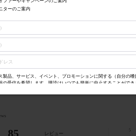
るサポート
質問（FAQ）、取扱
ンスに関する情報を
ews
85
5
レビュー