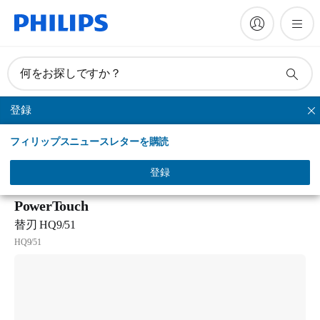
何をお探しですか？
登録
替刃
フィリップスニュースレターを購読
製品一覧
サポート
登録
PowerTouch
替刃 HQ9/51
HQ9/51