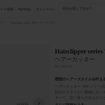
ア
ポート情報
MyPhilips
キャンペーン
イ
コ
ン
ター
Hairclipper series 7000 ヘアーカッター
サ
ポ
ー
ト
検
Hairclipper series
索
ヘアーカッター
HC7462/15
理想のヘアースタイルを叶え
ヘアーカッター 7000 シリ
好みのスタイルに精確にカッ
ターで、思い通りの仕上がり
さらに詳細をみる