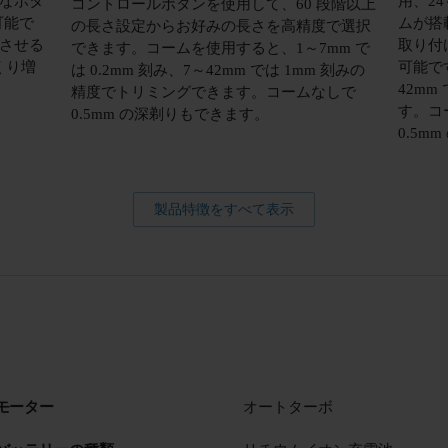
なボタ
用、24
コントロールボタンを使用して、60 段階以上
可能で
ムが搭
の長さ設定からお好みの長さを高精度で選択
させる
取り付
できます。コームを使用すると、1～7mm で
くり増
可能です
は 0.2mm 刻み、7～42mm では 1mm 刻みの
42mm
精度でトリミングできます。コームなしで
す。コ
0.5mm の深剃りもできます。
0.5m
製品特徴をすべて表示
モーター
オートターボ