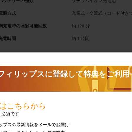
バッテリーの種類
リチウムイオン充電池
電源方式
充電式・交流式（コード付き
満充電時の照射可能回数
約 120 分
充電時間
約 1 時間
アタッチメント
ヘアートリミング用コーム 3 
技術仕様をすべて表示