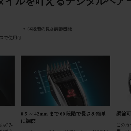
タイルを叶えるデジタルヘア
66段階の長さ調節機能
レスで使用可
0.5 ～ 42mm まで 60 段階で長さを簡単
調節
に調節
お好み
このカッ