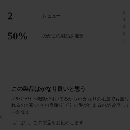
2
5
レビュー
4
3
50
%
2
のがこの製品を推奨
1
この製品はかなり良いと思う
ﾊﾟﾜｰﾌﾞｰｽﾄ？機能が付いてるからか かなりの毛量でも難
れるのが良い その反面ｱﾀﾞﾌﾟﾀｰに毛がたまるのが 改良し
いかなぁ
者
はい、この製品をお勧めします