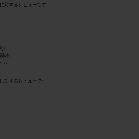
に対するレビューです
入し
 基本
させ
･･
るに
に対するレビューです
しなが