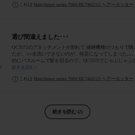
これは
Hairclipper series 7000 HC7462/15 ヘアーカッター
選び間違えました･･･
QC5572のアタッチメントが割れて 後継機種のつもりで購
たが、○○水洗いできないのが、何店になってしまった｡｡｡
的にバスルームで髪を切るので、QC5572でじゃぶじゃぶ
られることがとてもメリットがありました。 私の選定ミス･
続きを読む
者
他人の紙を切る時はいいのですが、自分で自分の髪を刈
これは
Hairclipper series 7000 HC7462/15 ヘアーカッター
は、水洗いできないとなると、水が被らないように気に
ら使用する事がつらいですね。。。
続きを読む
(2)