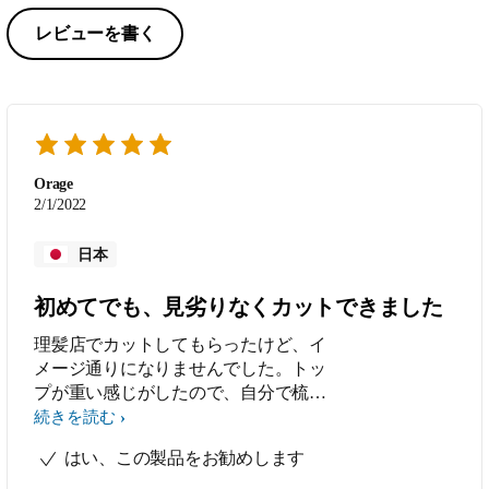
レビューを書く
Orage
2/1/2022
日本
初めてでも、見劣りなくカットできました
理髪店でカットしてもらったけど、イ
メージ通りになりませんでした。トッ
プが重い感じがしたので、自分で梳い
てみようと、このバリカンを買いまし
続きを読む
た。結果は上場。思い通りにできまし
はい、この製品をお勧めします
た。