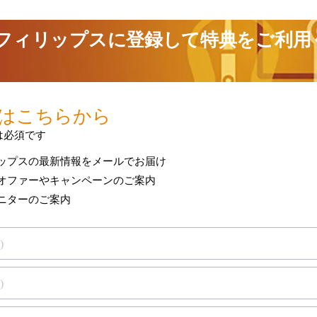
本体 2 年間保証
〇
-
技術仕様をすべて表示
るサポート