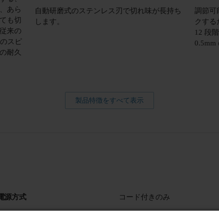
、あら
自動研磨式のステンレス刃で切れ味が長持ち
調節可
ても切
します。
クするだ
従来の
12 
倍のスピ
0.5
の耐久
製品特徴をすべて表示
電源方式
コード付きのみ