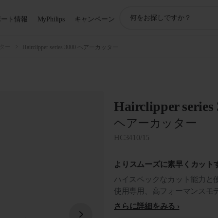
ア
ポート情報
MyPhilips
キャンペーン
イ
コ
ン
ター
Hairclipper series 3000 ヘアーカッター
サ
ポ
ー
ト
検
Hairclipper series
索
ヘアーカッター
HC3410/15
よりスムーズに素早くカット
ハイスペックなカット能力と
使用専用、高フォーマンスモ
さらに詳細をみる