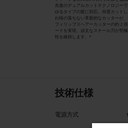
先進のデュアルカットテクノロジーで
ゆるタイプの髪に対応。何度カットし
れ味の落ちない革新的なカッターが、
フィリップスヘアーカッターの約 2 
ードを実現、頑丈なスチール刃が究極
性を維持します。*
技術仕様
電源方式