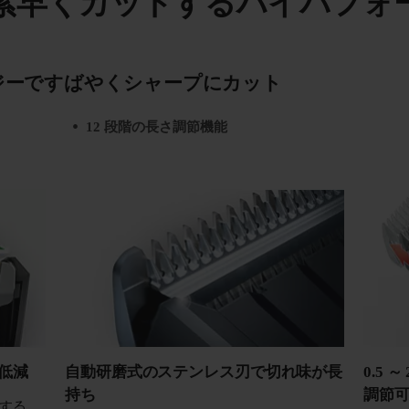
素早くカットするハイパフォ
ジーですばやくシャープにカット
12 段階の長さ調節機能
低減
自動研磨式のステンレス刃で切れ味が長
0.5 
持ち
調節
する、