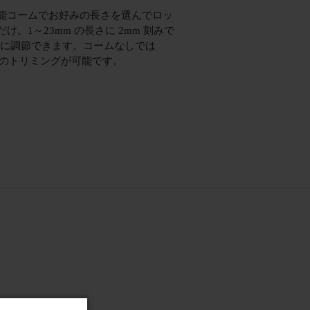
能コームでお好みの長さを選んでロッ
け。1～23mm の長さに 2mm 刻みで
段階に調節できます。コームなしでは
mm のトリミングが可能です。