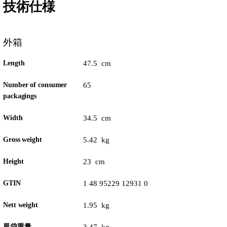
技術仕様
外箱
Length
47.5 cm
Number of consumer
65
packagings
Width
34.5 cm
Gross weight
5.42 kg
Height
23 cm
GTIN
1 48 95229 12931 0
Nett weight
1.95 kg
風袋重量
3.47 kg