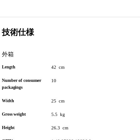
技術仕様
外箱
Length
42 cm
Number of consumer
10
packagings
Width
25 cm
Gross weight
5.5 kg
Height
26.3 cm