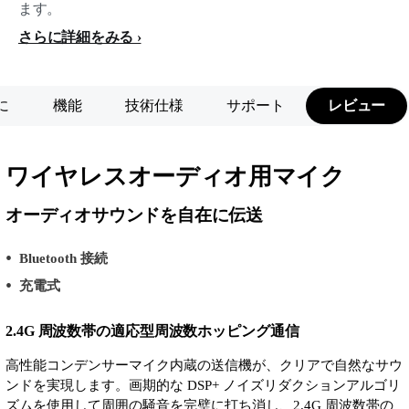
ます。
さらに詳細をみる
に
機能
技術仕様
サポート
レビュー
ワイヤレスオーディオ用マイク
オーディオサウンドを自在に伝送
Bluetooth 接続
充電式
2.4G 周波数帯の適応型周波数ホッピング通信
高性能コンデンサーマイク内蔵の送信機が、クリアで自然なサウ
ンドを実現します。画期的な DSP+ ノイズリダクションアルゴリ
ズムを使用して周囲の騒音を完璧に打ち消し、2.4G 周波数帯の