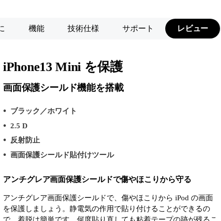
に
機能
技術仕様
サポート
レビュー
iPhone13 Mini を保護
画面保護シールド機能を搭載
ブラック／ホワイト
2.5 D
反射防止
画面保護シールド貼付けツール
アンチグレア画面保護シールドで傷やほこりから守る
アンチグレア画面保護シールドで、傷やほこりから iPod の画面
を保護しましょう。静電気の作用で貼り付けることができるの
で、着脱は簡単です。何度貼り直しても粘着テープの跡が残るこ