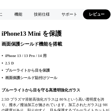
に
機能
技術仕様
サポート
レビュー
iPhone13 Mini を保護
画面保護シールド機能を搭載
iPhone 13 / 13 Pro / 14 用
2.5 D
ブルーライトから目を保護
画面保護シールド貼付けツール
ブルーライトから目を守る高透明強化ガラス
2.5D プラズマ溶射高強化ガラスは 80％という高い透明度を誇
り、撥水／撥油加工が施されています。加工されたガラスは 9H
の硬度があり、貼りやすく、目を保護するブルーライトカットが