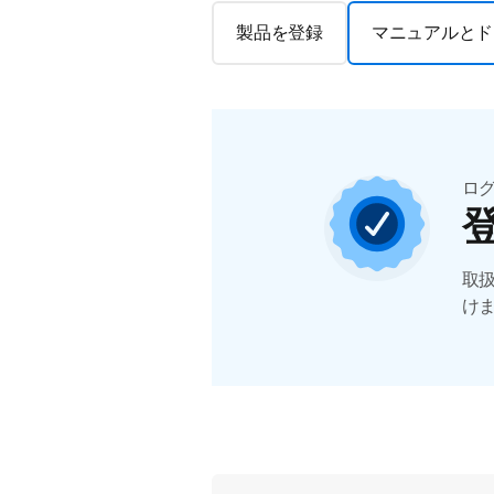
製品を登録
マニュアルとド
ロ
取
け