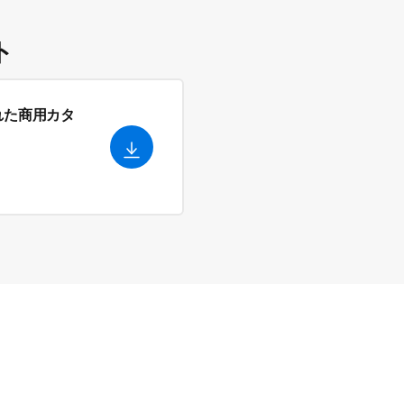
ト
れた商用カタ