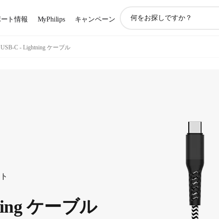
ア
ポート情報
MyPhilips
キャンペーン
イ
コ
ン
USB-C - Lightning ケーブル
サ
ポ
ー
ト
検
索
ート
htning ケーブル