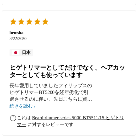
bemsha
3/22/2020
日本
ヒゲトリマーとしてだけでなく、ヘアカッ
ターとしても使っています
長年愛用していましたフィリップスの
ヒゲトリマーBT5200を経年劣化で引
退させるのに伴い、先日こちらに買い
換えました。ヒゲトリマーとしてはほ
続きを読む
ぼ毎日、さらにヘアカッターとしても
これは
Beardtrimmer series 5000 BT5511/15 ヒゲトリ
週に最低2回は使用しており、とても
マー
に対するレビューです
気に入っています。 以前使っていた
BT5200だと「ズームロック長さ調整