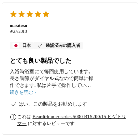
リング」が頭髪をカットしている最中
にちょっとした弾みで回ってしまい、
思っていたよりも短く刈り上げてしま
ったことが何度かありましたが、今回
masatoxn
購入したBT5511は調節リングをしっ
9/27/2018
かりロックできるので、安心して使え
ます。おすすめです。
日本
確認済みの購入者
とても良い製品でした
入浴時浴室にて毎回使用しています｡
長さ調節がダイヤル式なので簡単に操
作できます｡私は片手で操作していま
す｡機能､性能はとても満足していま
続きを読む
す｡ 又､カスタマーの対応も良く海外
はい、この製品をお勧めします
ブランドとしては安心して使用出来て
います｡
これは
Beardtrimmer series 5000 BT5200/15 ヒゲトリ
マー
に対するレビューです