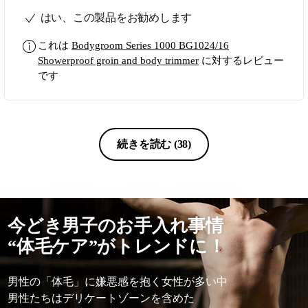
private parts. Overall satisfied with the
はい、この製品をお勧めします
purchase.
これは
Bodygroom Series 1000 BG1024/16
Showerproof groin and body trimmer
に対するレビュー
です
続きを読む
(38)
今どき男子のお手入れ事情
“体毛ケア”がトレンドに！
男性の「体毛」に嫌悪感を抱く女 性が多い中
男性たちはデリケートゾーンを含 めた