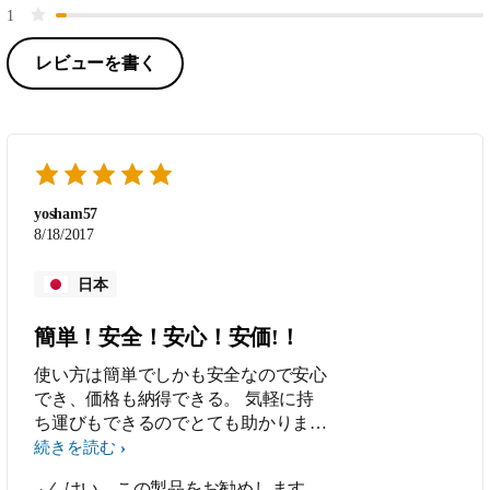
1
レビューを書く
yosham57
8/18/2017
日本
簡単！安全！安心！安価!！
使い方は簡単でしかも安全なので安心
でき、価格も納得できる。 気軽に持
ち運びもできるのでとても助かりま
す。
続きを読む
はい、この製品をお勧めします