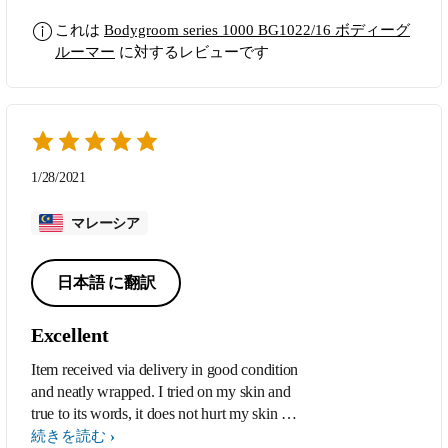
これは
Bodygroom series 1000 BG1022/16 ボディーグ
ルーマー
に対するレビューです
1/28/2021
マレーシア
日本語 に翻訳
Excellent
Item received via delivery in good condition
and neatly wrapped. I tried on my skin and
true to its words, it does not hurt my skin at
all - although I have not yet to try on my
続きを読む