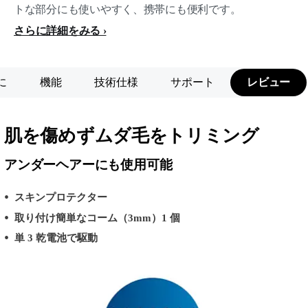
トな部分にも使いやすく、携帯にも便利です。
さらに詳細をみる
に
機能
技術仕様
サポート
レビュー
肌を傷めずムダ毛をトリミング
アンダーヘアーにも使用可能
スキンプロテクター
取り付け簡単なコーム（3mm）1 個
単 3 乾電池で駆動