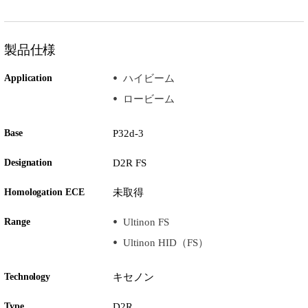
製品仕様
Application
ハイビーム
ロービーム
Base
P32d-3
Designation
D2R FS
Homologation ECE
未取得
Range
Ultinon FS
Ultinon HID（FS）
Technology
キセノン
Type
D2R