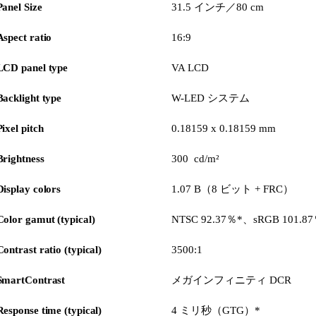
Panel Size
31.5 インチ／80 cm
Aspect ratio
16:9
LCD panel type
VA LCD
Backlight type
W-LED システム
Pixel pitch
0.18159 x 0.18159 mm
Brightness
300 cd/m²
Display colors
1.07 B（8 ビット + FRC）
Color gamut (typical)
NTSC 92.37％*、sRGB 101.8
Contrast ratio (typical)
3500:1
SmartContrast
メガインフィニティ DCR
Response time (typical)
4 ミリ秒（GTG）*