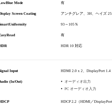
LowBlue Mode
有
Display Screen Coating
アンチグレア、3H、ヘイズ 2
SmartUniformity
93～105％
EasyRead
有
HDR
HDR 10 対応
Signal Input
HDMI 2.0 x 2、DisplayPort 1.4 
Audio (In/Out)
オーディオ出力
PC オーディオ入力
HDCP
HDCP 2.2（HDMI／DisplayPor