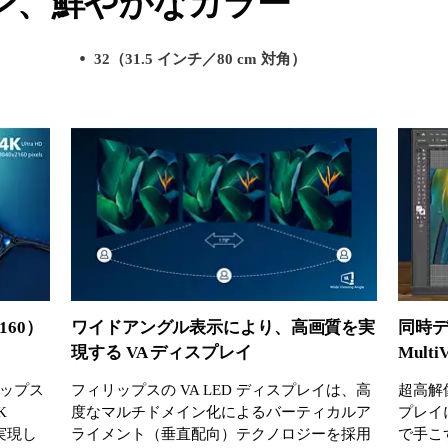
ン、鮮やかなカラー
32（31.5 インチ／80 cm 対角）
160）
ワイドアングル表示により、高画質を実
同時
現する VA ディスプレイ
Multi
ップス
フィリップスの VA LED ディスプレイは、高
超高解像
K
度なマルチドメイン化によるバーティカルア
プレイ
を実現し
ライメント（垂直配向）テクノロジーを採用
で手こず