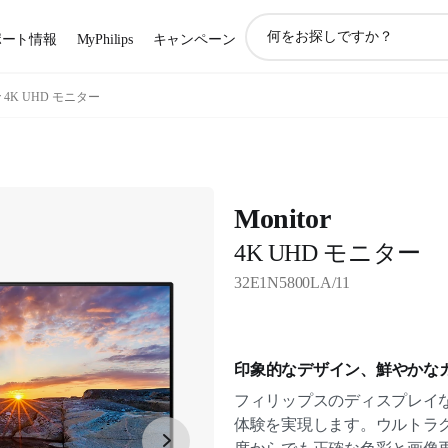
ア
ポート情報
MyPhilips
キャンペーン
イ
コ
ン
or 4K UHD モニター
サ
ポ
ー
ト
検
Monitor
索
4K UHD モニター
32E1N5800LA/11
印象的なデザイン、鮮やかな
フィリップスのディスプレイ
体験を実現します。ウルトラク