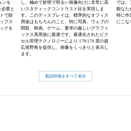
ョンを
し、極めて鮮明で明るい画像向けに非常に高
では、
を必要と
いスタティックコントラスト比を実現しま
能なた
トで財
す。このディスプレイは、標準的なオフィス
時に作
ップス
用途はもちろんのこと、特に写真、ウェブの
にこな
ックを
閲覧、映画、ゲーム、要求の厳しいグラフィ
ックス系用途に最適です。最適化されたピク
セル管理テクノロジーにより 178/178 度の超
広視野角を提供し、画像をくっきりと表示し
ます。
製品特徴をすべて表示