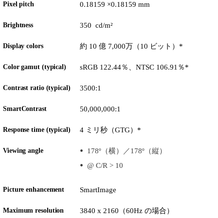
Pixel pitch
0.18159 ×0.18159 mm
Brightness
350 cd/m²
Display colors
約 10 億 7,000万（10 ビット）*
Color gamut (typical)
sRGB 122.44％、NTSC 106.91％*
Contrast ratio (typical)
3500:1
SmartContrast
50,000,000:1
Response time (typical)
4 ミリ秒（GTG）*
Viewing angle
178º（横）／178º（縦）
@ C/R > 10
Picture enhancement
SmartImage
Maximum resolution
3840 x 2160（60Hz の場合）