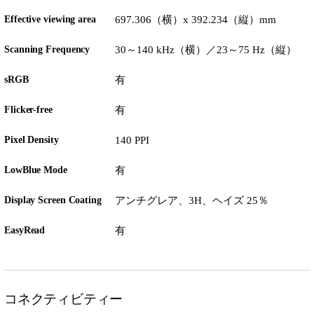
Effective viewing area
697.306（横）x 392.234（縦）mm
Scanning Frequency
30～140 kHz（横）／23～75 Hz（縦）
sRGB
有
Flicker-free
有
Pixel Density
140 PPI
LowBlue Mode
有
Display Screen Coating
アンチグレア、3H、ヘイズ 25％
EasyRead
有
コネクティビティー