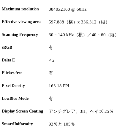
Maximum resolution
3840x2160 @ 60Hz
Effective viewing area
597.888（横）x 336.312（縦）
Scanning Frequency
30～140 kHz（横）／40～60（縦）
sRGB
有
Delta E
< 2
Flicker-free
有
Pixel Density
163.18 PPI
LowBlue Mode
有
Display Screen Coating
アンチグレア、3H、ヘイズ 25％
SmartUniformity
93％と 105％