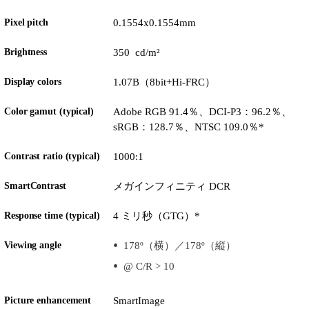
Pixel pitch
0.1554x0.1554mm
Brightness
350 cd/m²
Display colors
1.07B（8bit+Hi-FRC）
Color gamut (typical)
Adobe RGB 91.4％、DCI-P3：96.2％、
sRGB：128.7％、NTSC 109.0％*
Contrast ratio (typical)
1000:1
SmartContrast
メガインフィニティ DCR
Response time (typical)
4 ミリ秒（GTG）*
Viewing angle
178º（横）／178º（縦）
@ C/R > 10
Picture enhancement
SmartImage