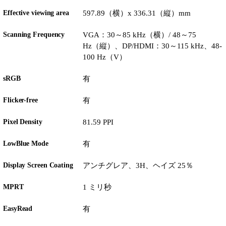
Effective viewing area
597.89（横）x 336.31（縦）mm
Scanning Frequency
VGA：30～85 kHz（横）/ 48～75
Hz（縦）、DP/HDMI：30～115 kHz、48-
100 Hz（V）
sRGB
有
Flicker-free
有
Pixel Density
81.59 PPI
LowBlue Mode
有
Display Screen Coating
アンチグレア、3H、ヘイズ 25％
MPRT
1 ミリ秒
EasyRead
有