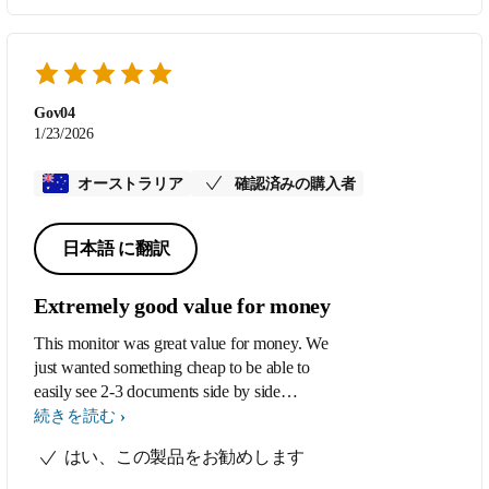
Gov04
1/23/2026
オーストラリア
確認済みの購入者
日本語 に翻訳
Extremely good value for money
This monitor was great value for money. We
just wanted something cheap to be able to
easily see 2-3 documents side by side
instead of making do with a 13” laptop
続きを読む
screen and we have been extremely
はい、この製品をお勧めします
impressed with this monitor. Easy to set up
and use.