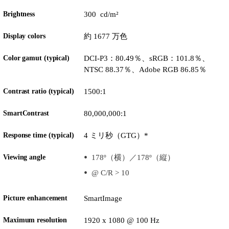
Brightness
300 cd/m²
Display colors
約 1677 万色
Color gamut (typical)
DCI-P3：80.49％、sRGB：101.8％、
NTSC 88.37％、Adobe RGB 86.85％
Contrast ratio (typical)
1500:1
SmartContrast
80,000,000:1
Response time (typical)
4 ミリ秒（GTG）*
Viewing angle
178º（横）／178º（縦）
@ C/R > 10
Picture enhancement
SmartImage
Maximum resolution
1920 x 1080 @ 100 Hz