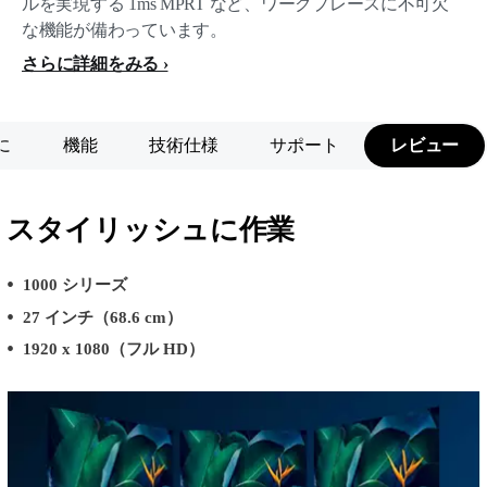
ルを実現する 1ms MPRT など、ワークプレースに不可欠
な機能が備わっています。
さらに詳細をみる
に
機能
技術仕様
サポート
レビュー
スタイリッシュに作業
1000 シリーズ
27 インチ（68.6 cm）
1920 x 1080（フル HD）