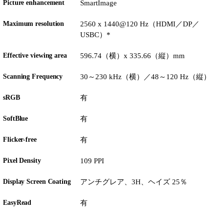
Picture enhancement
SmartImage
Maximum resolution
2560 x 1440@120 Hz（HDMI／DP／
USBC）*
Effective viewing area
596.74（横）x 335.66（縦）mm
Scanning Frequency
30～230 kHz（横）／48～120 Hz（縦）
sRGB
有
SoftBlue
有
Flicker-free
有
Pixel Density
109 PPI
Display Screen Coating
アンチグレア、3H、ヘイズ 25％
EasyRead
有