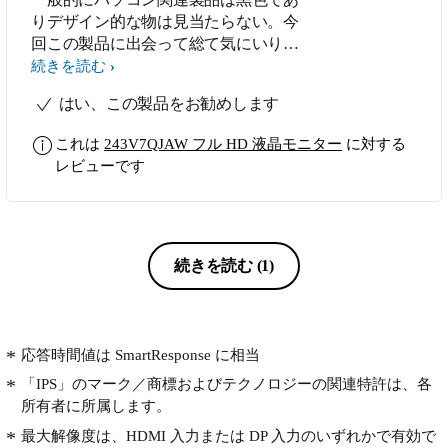
りデザイン的な物は見当たらない。今
回この製品に出会って総て気にいりま
した
続きを読む
はい、この製品をお勧めします
これは
243V7QJAW フル HD 液晶モニター
に対する
レビューです
続きを読む
(1)
応答時間値は SmartResponse に相当
「IPS」のマーク／商標およびテクノロジーの関連特許は、各
所有者に所属します。
最大解像度は、HDMI 入力または DP 入力のいずれかで有効で