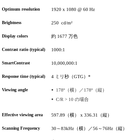
Optimum resolution
1920 x 1080 @ 60 Hz
Brightness
250 cd/m²
Display colors
約 1677 万色
Contrast ratio (typical)
1000:1
SmartContrast
10,000,000:1
Response time (typical)
4 ミリ秒（GTG）*
Viewing angle
178º（横）／178º（縦）
C/R > 10 の場合
Effective viewing area
597.89（横） x 336.31（縦）
Scanning Frequency
30～83kHz（横）／56～76Hz（縦）