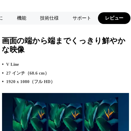
に
機能
技術仕様
サポート
レビュー
画面の端から端までくっきり鮮やか
な映像
V Line
27 インチ（68.6 cm）
1920 x 1080（フル HD）