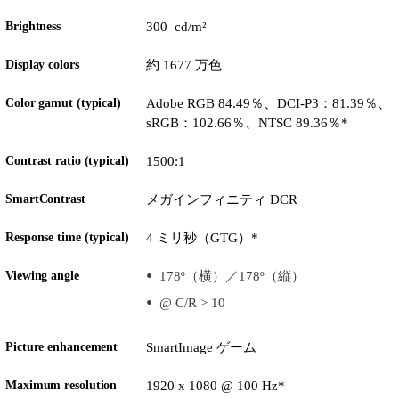
Brightness
300 cd/m²
Display colors
約 1677 万色
Color gamut (typical)
Adobe RGB 84.49％、DCI-P3：81.39％、
sRGB：102.66％、NTSC 89.36％*
Contrast ratio (typical)
1500:1
SmartContrast
メガインフィニティ DCR
Response time (typical)
4 ミリ秒（GTG）*
Viewing angle
178º（横）／178º（縦）
@ C/R > 10
Picture enhancement
SmartImage ゲーム
Maximum resolution
1920 x 1080 @ 100 Hz*