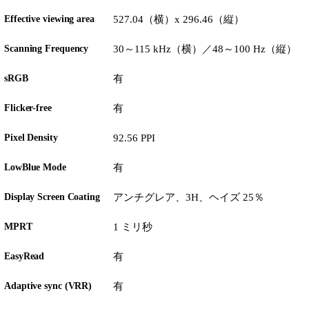
Effective viewing area
527.04（横）x 296.46（縦）
Scanning Frequency
30～115 kHz（横）／48～100 Hz（縦）
sRGB
有
Flicker-free
有
Pixel Density
92.56 PPI
LowBlue Mode
有
Display Screen Coating
アンチグレア、3H、ヘイズ 25％
MPRT
1 ミリ秒
EasyRead
有
Adaptive sync (VRR)
有