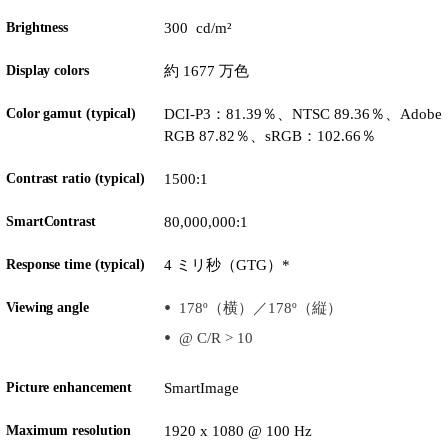
Brightness
300 cd/m²
Display colors
約 1677 万色
Color gamut (typical)
DCI-P3：81.39％、NTSC 89.36％、Adobe
RGB 87.82％、sRGB：102.66％
Contrast ratio (typical)
1500:1
SmartContrast
80,000,000:1
Response time (typical)
4 ミリ秒（GTG）*
Viewing angle
178º（横）／178º（縦）
@ C/R > 10
Picture enhancement
SmartImage
Maximum resolution
1920 x 1080 @ 100 Hz