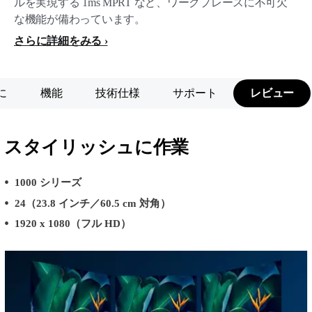
ルを実現する 1ms MPRT など、ワークプレースに不可欠
な機能が備わっています。
さらに詳細をみる
に
機能
技術仕様
サポート
レビュー
スタイリッシュに作業
1000 シリーズ
24（23.8 インチ／60.5 cm 対角）
1920 x 1080（フル HD）