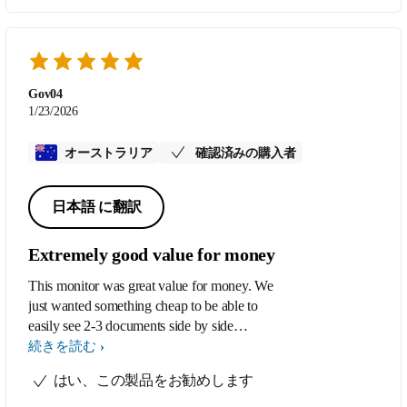
Gov04
1/23/2026
オーストラリア
確認済みの購入者
日本語 に翻訳
Extremely good value for money
This monitor was great value for money. We
just wanted something cheap to be able to
easily see 2-3 documents side by side
instead of making do with a 13” laptop
続きを読む
screen and we have been extremely
はい、この製品をお勧めします
impressed with this monitor. Easy to set up
and use.