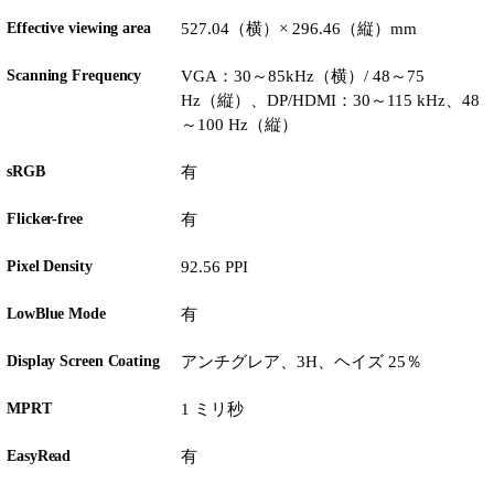
Effective viewing area
527.04（横）× 296.46（縦）mm
Scanning Frequency
VGA：30～85kHz（横）/ 48～75
Hz（縦）、DP/HDMI：30～115 kHz、48
～100 Hz（縦）
sRGB
有
Flicker-free
有
Pixel Density
92.56 PPI
LowBlue Mode
有
Display Screen Coating
アンチグレア、3H、ヘイズ 25％
MPRT
1 ミリ秒
EasyRead
有