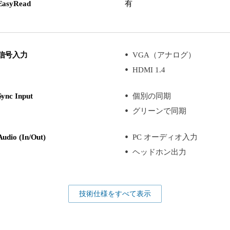
EasyRead
有
信号入力
VGA（アナログ）
HDMI 1.4
Sync Input
個別の同期
グリーンで同期
Audio (In/Out)
PC オーディオ入力
ヘッドホン出力
技術仕様をすべて表示