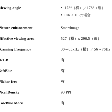
Viewing angle
178º（横）／178º（縦）
C/R > 10 の場合
Picture enhancement
SmartImage
Effective viewing area
527（横）x 296.5（縦）
Scanning Frequency
30～83kHz（横）／56～76H
sRGB
有
SoftBlue
有
Flicker-free
有
Pixel Density
93 PPI
LowBlue Mode
有