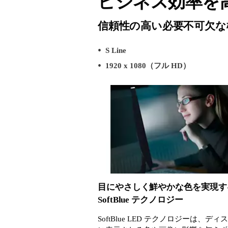
ビジネス効率を
信頼性の高い必要不可欠な
S Line
1920 x 1080（フル HD）
目にやさしく鮮やかな色を実現す
SoftBlue テクノロジー
SoftBlue LED テクノロジーは、デ