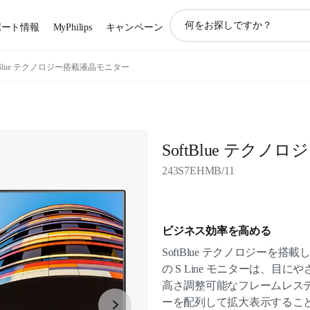
ア
ポート情報
MyPhilips
キャンペーン
イ
コ
ン
ftBlue テクノロジー搭載液晶モニター
サ
ポ
ー
ト
検
SoftBlue テク
索
243S7EHMB/11
ビジネス効率を高める
SoftBlue テクノロジーを搭
の S Line モニターは、
高さ調整可能なフレームレス
ーを配列して拡大表示するこ