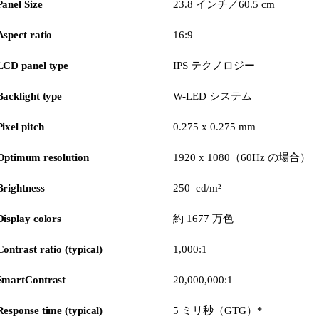
Panel Size
23.8 インチ／60.5 cm
Aspect ratio
16:9
LCD panel type
IPS テクノロジー
Backlight type
W-LED システム
Pixel pitch
0.275 x 0.275 mm
Optimum resolution
1920 x 1080（60Hz の場合）
Brightness
250 cd/m²
Display colors
約 1677 万色
Contrast ratio (typical)
1,000:1
SmartContrast
20,000,000:1
Response time (typical)
5 ミリ秒（GTG）*