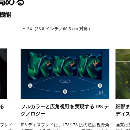
高める
機能
24（23.8 インチ／60.5 cm 対角）
る
フルカラーと広角視野を実現する IPS テ
細部ま
クノロジー
ディ
ィスプレイ
IPS ディスプレイは、178/178 度の超広視野角
画質は