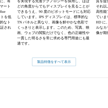
に、有
を実現する先進テクノロジーを採用し、ほぼ
質を提
マート
どの角度からでもディスプレイを見ることが
それ以
ue
できるうえ、90 度のピボットモードにも対応
高性能フ
イトを低
しています。IPS ディスプレイは、標準的な
ていま
的なト
TN パネルと異なり、画像を鮮やかな色彩で
HD 
て認証され
くっきりと表示します。このため、写真、映
ルなカ
画、ウェブの閲覧だけでなく、色の正確性や
像が期
一貫した明るさを常に求める専門用途にも最
適です。
製品特徴をすべて表示