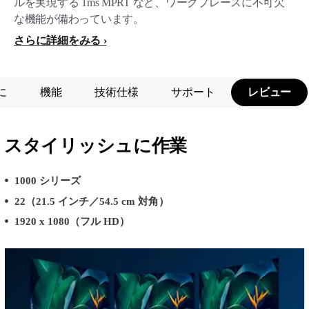
ルを実現する 1ms MPRT など、ワークプレースに不可欠
な機能が備わっています。
さらに詳細をみる
に
機能
技術仕様
サポート
レビュー
スタイリッシュに作業
1000 シリーズ
22（21.5 インチ／54.5 cm 対角）
1920 x 1080（フル HD）