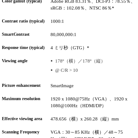
Color gamut (typical)
Adobe RGB 83.31％、DCI-P3：78.55％、
sRGB：102.08％、NTSC 86％*
Contrast ratio (typical)
1000:1
SmartContrast
80,000,000:1
Response time (typical)
4 ミリ秒（GTG）*
Viewing angle
178º（横）／178º（縦）
@ C/R > 10
Picture enhancement
SmartImage
Maximum resolution
1920 x 1080@75Hz（VGA）、1920 x
1080@100Hz（HDMI/DP）
Effective viewing area
478.656（横）x 260.28（縦）mm
Scanning Frequency
VGA：30～85 KHz（横）／48～75