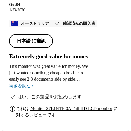
Gov04
1/23/2026
オーストラリア
確認済みの購入者
日本語 に翻訳
Extremely good value for money
This monitor was great value for money. We
just wanted something cheap to be able to
easily see 2-3 documents side by side
instead of making do with a 13” laptop
続きを読む
screen and we have been extremely
はい、この製品をお勧めします
impressed with this monitor. Easy to set up
and use.
これは
Monitor 27E1N1100A Full HD LCD monitor
に
対するレビューです