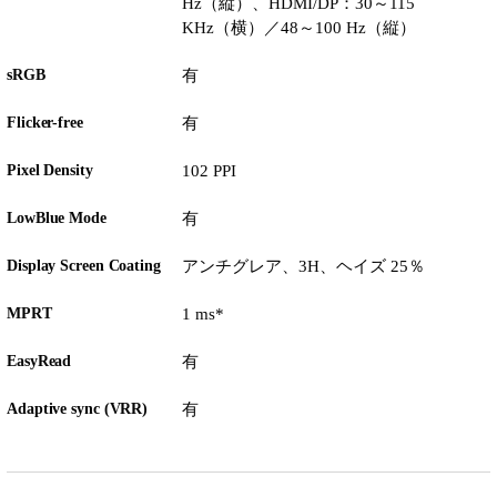
Hz（縦）、HDMI/DP：30～115
KHz（横）／48～100 Hz（縦）
sRGB
有
Flicker-free
有
Pixel Density
102 PPI
LowBlue Mode
有
Display Screen Coating
アンチグレア、3H、ヘイズ 25％
MPRT
1 ms*
EasyRead
有
Adaptive sync (VRR)
有