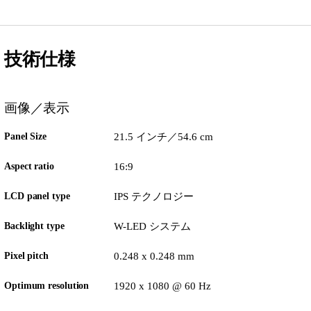
技術仕様
画像／表示
Panel Size
21.5 インチ／54.6 cm
Aspect ratio
16:9
LCD panel type
IPS テクノロジー
Backlight type
W-LED システム
Pixel pitch
0.248 x 0.248 mm
Optimum resolution
1920 x 1080 @ 60 Hz