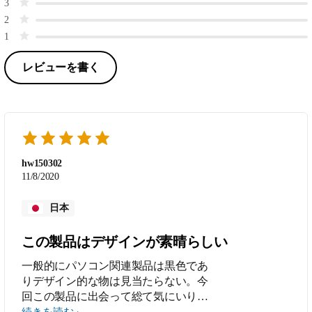
3
2
1
レビューを書く
hw150302
11/8/2020
日本
この製品はデザインが素晴らしい
一般的にパソコン関連製品は黒色であ
りデザイン的な物は見当たらない。今
回この製品に出会って総て気にいりま
した
続きを読む