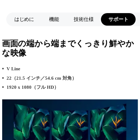
はじめに
機能
技術仕様
サポート
画面の端から端までくっきり鮮やか
な映像
V Line
22（21.5 インチ／54.6 cm 対角）
1920 x 1080（フル HD）