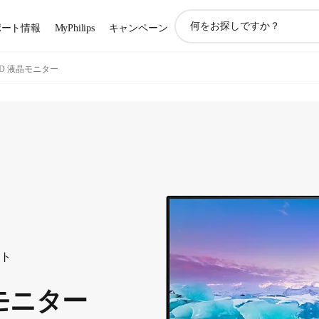
ア
ポート情報
MyPhilips
キャンペーン
イ
コ
ン
HD 液晶モニター
サ
ポ
ー
ト
検
索
ート
晶モニター