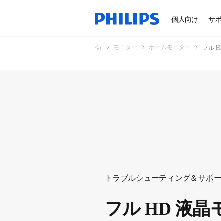
個人向け
サ
モニター
ホームモニター
フル 
トラブルシューティング＆サポ
フル HD 液