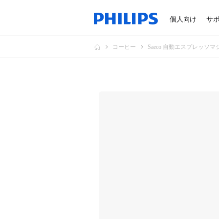
個人向け
サ
コーヒー
Saeco 自動エスプレッソマ