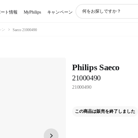
ア
ポート情報
MyPhilips
キャンペーン
イ
コ
ン
シン
Saeco 21000490
サ
ポ
ー
ト
検
Philips Saeco
索
21000490
21000490
この商品は販売を終了しました