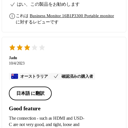
はい、この製品をお勧めします
disappointed because can not use it for
phone games but at least it’s performing well
これは
Business Monitor 16B1P3300 Portable monitor
for work.
に対するレビューです
Jadu
10/4/2023
オーストラリア
確認済みの購入者
日本語 に翻訳
Good feature
The connection - such as HDMI and USD-
C are not very good, and tight, loose and