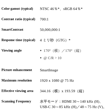
Color gamut (typical)
NTSC 46％*、sRGB 64％*
Contrast ratio (typical)
700:1
SmartContrast
50,000,000:1
Response time (typical)
4 ミリ秒（GTG）*
Viewing angle
170º（横）／170º（縦）
@ C/R > 10
Picture enhancement
SmartImage
Maximum resolution
1920 x 1080 @ 75 Hz
Effective viewing area
344.16（横）x 193.59（縦）
Scanning Frequency
水平モード：HDMI 30～140 kHz (H)、
USB-C 30～85 kHz (H)／48～75 Hz (V)。