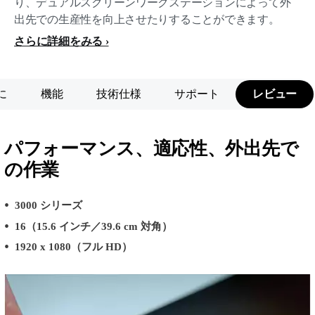
り、デュアルスクリーンワークステーションによって外
出先での生産性を向上させたりすることができます。
さらに詳細をみる
に
機能
技術仕様
サポート
レビュー
パフォーマンス、適応性、外出先で
の作業
3000 シリーズ
16（15.6 インチ／39.6 cm 対角）
1920 x 1080（フル HD）