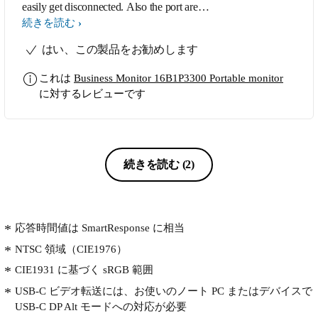
easily get disconnected. Also the port are
not in a appropriate position. Colour gamut
続きを読む
is poor but OK to use as an second screen.
はい、この製品をお勧めします
Power supply block for a portable screen is
huge to lugging in?
これは
Business Monitor 16B1P3300 Portable monitor
に対するレビューです
続きを読む
(2)
応答時間値は SmartResponse に相当
NTSC 領域（CIE1976）
CIE1931 に基づく sRGB 範囲
USB-C ビデオ転送には、お使いのノート PC またはデバイスで
USB-C DP Alt モードへの対応が必要