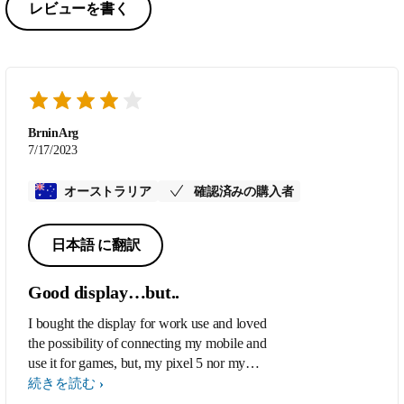
レビューを書く
BrninArg
7/17/2023
オーストラリア
確認済みの購入者
日本語 に翻訳
Good display…but..
I bought the display for work use and loved
the possibility of connecting my mobile and
use it for games, but, my pixel 5 nor my
apple 11 or IPad 2022 will connect.There is
続きを読む
a no video message displayed . I am