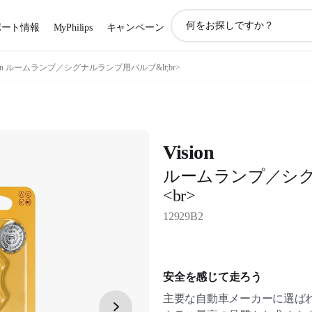
ア
ポート情報
MyPhilips
キャンペーン
イ
コ
ン
sion ルームランプ／シグナルランプ用バルブ&lt;br>
サ
ポ
ー
ト
検
Vision
索
ルームランプ／シ
<br>
12929B2
安全を感じて走ろう
主要な自動車メーカーに選ば