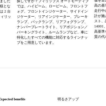
価を受
ました
探しですか？フィリップス オートモーティブ
高の基
様とな
では、ハイビーム、ロービーム、フロントフ
走行中
 2 台
ォグ、フロントインジケーター、サイドイン
計が施
にフィリッ
ジケーター、リアインジケーター、ブレーキ
スト、品
ランプ、バックランプ、リアフォグランプ、
1400
ナンバープレートライト、リアポジション／
高基準
パーキングライト、ルームランプなど、車に
質の代
特化したすべての機能に対応するラインナッ
プをご用意しています。
Expected benefits
明るさアップ