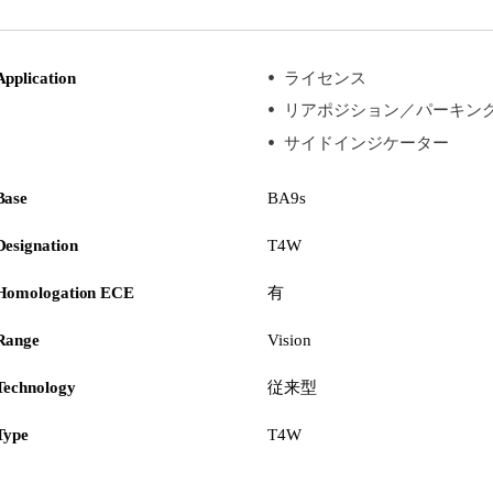
Application
ライセンス
リアポジション／パーキン
サイドインジケーター
Base
BA9s
Designation
T4W
Homologation ECE
有
Range
Vision
Technology
従来型
Type
T4W