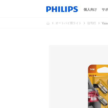
個人向け
サ
オートバイ用ライト
信号灯
Vi