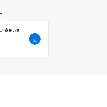
ト
れた商用カタ