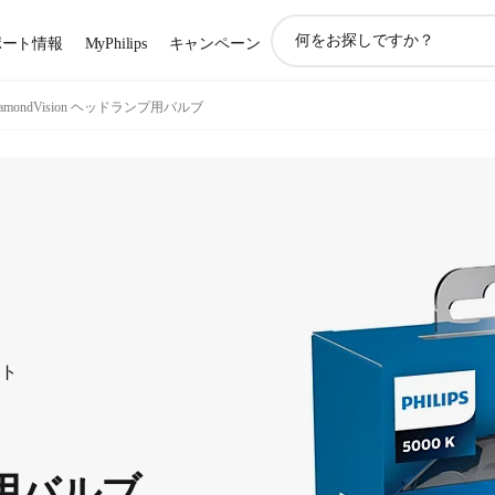
ア
ポート情報
MyPhilips
キャンペーン
イ
コ
ン
iamondVision ヘッドランプ用バルブ
サ
ポ
ー
ト
検
索
ート
用バルブ