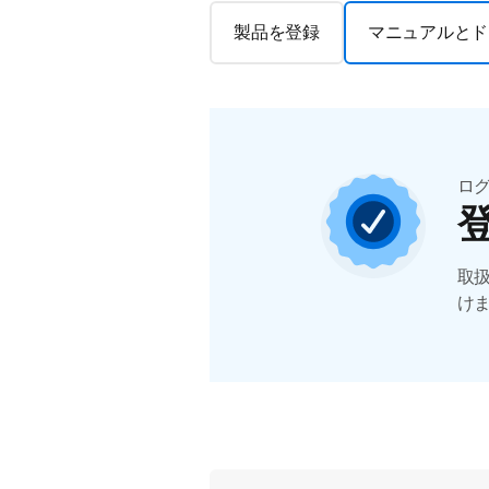
製品を登録
マニュアルとド
ロ
取
け