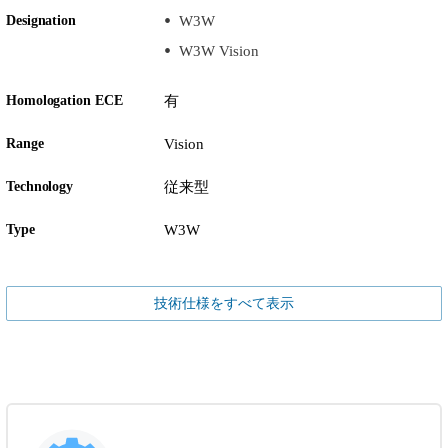
Designation
W3W
W3W Vision
Homologation ECE
有
Range
Vision
Technology
従来型
Type
W3W
技術仕様をすべて表示