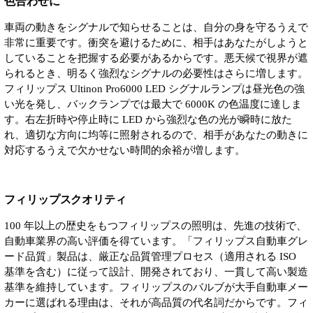
色合わせに
車両の動きをシグナルで知らせることは、自分の身を守るうえで
非常に重要です。衝突を避けるために、相手はあなたがしようと
していることを把握する必要があるからです。悪天候で視界が遮
られるとき、明るく強烈なシグナルの必要性はさらに増します。
フィリップス Ultinon Pro6000 LED シグナルランプは昼光色の強
い光を発し、バックランプでは最大で 6000K の色温度に達しま
す。右左折時や停止時に LED から強烈な色の光が瞬時に放た
れ、適切な方向に均等に照射されるので、相手があなたの動きに
対応するうえで欠かせない時間的余裕が増します。
フィリップスクオリティ
100 年以上の歴史をもつフィリップスの照明は、先進の技術で、
自動車業界の高い評価を得ています。「フィリップス自動車グレ
ード品質」製品は、厳正な品質管理プロセス（適用される ISO
基準を含む）に従って設計、開発されており、一貫して高い製造
基準を維持しています。フィリップスのバルブが大手自動車メー
カーに選ばれる理由は、それが高品質の代名詞だからです。フィ