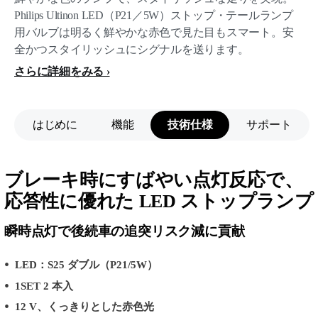
Philips Ultinon LED（P21／5W）ストップ・テールランプ
用バルブは明るく鮮やかな赤色で見た目もスマート。安
全かつスタイリッシュにシグナルを送ります。
さらに詳細をみる
はじめに
機能
技術仕様
サポート
ブレーキ時にすばやい点灯反応で、
応答性に優れた LED ストップランプ
瞬時点灯で後続車の追突リスク減に貢献
LED：S25 ダブル（P21/5W）
1SET 2 本入
12 V、くっきりとした赤色光