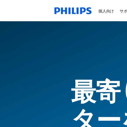
個人向け
サ
最寄
ター