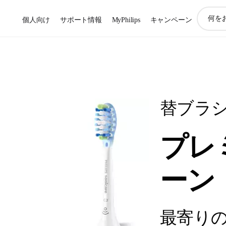
ア
個人向け
サポート情報
MyPhilips
キャンペーン
イ
コ
ン
サ
ポ
ー
ト
検
替ブラ
索
プレ
ーン
最寄り