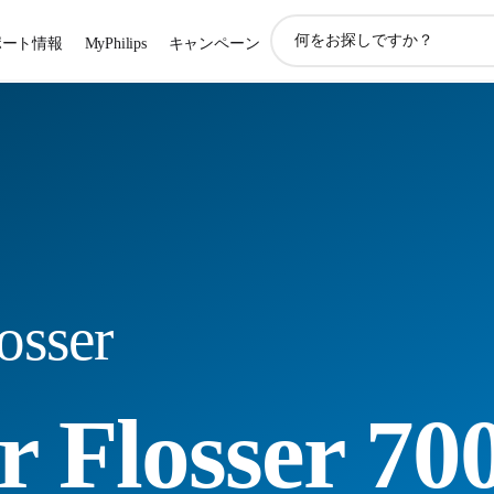
ア
ポート情報
MyPhilips
キャンペーン
イ
コ
ン
サ
ポ
ー
ト
検
索
osser
 Flosser 70