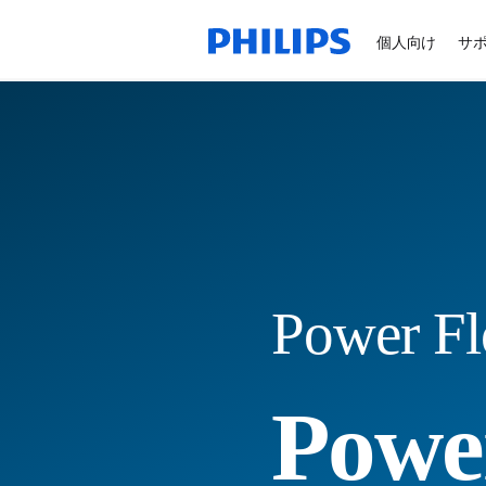
個人向け
サ
Power Fl
Power