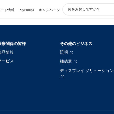
ア
ポート情報
MyPhilips
キャンペーン
イ
コ
ン
サ
ポ
ー
医療関係の皆様
その他のビジネス
ト
検
製品情報
照明
索
サービス
補聴器
ディスプレイ ソリューション