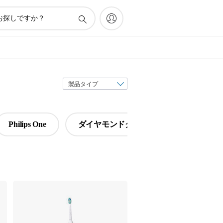
表
示
順
序
Philips One
ダイヤモンドクリーン
エキスパ