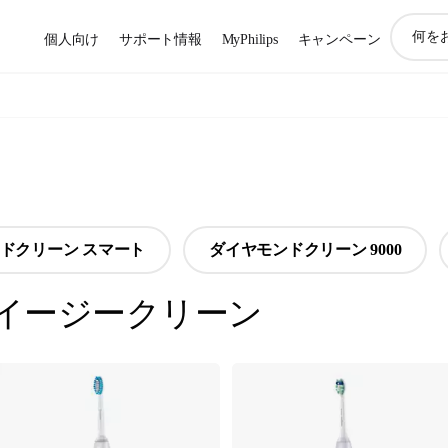
ア
個人向け
サポート情報
MyPhilips
キャンペーン
イ
コ
ン
サ
ポ
ー
ト
検
索
ドクリーン スマート
ダイヤモンドクリーン 9000
イージークリーン