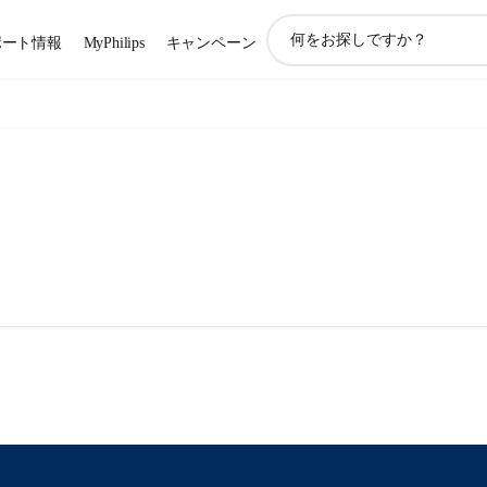
ア
ポート情報
MyPhilips
キャンペーン
イ
コ
ン
サ
ポ
ー
ト
検
索