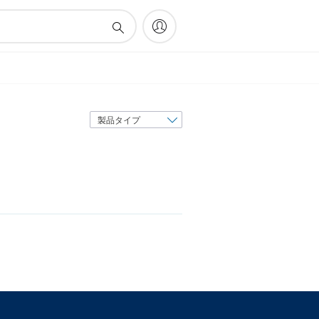
表
示
順
序