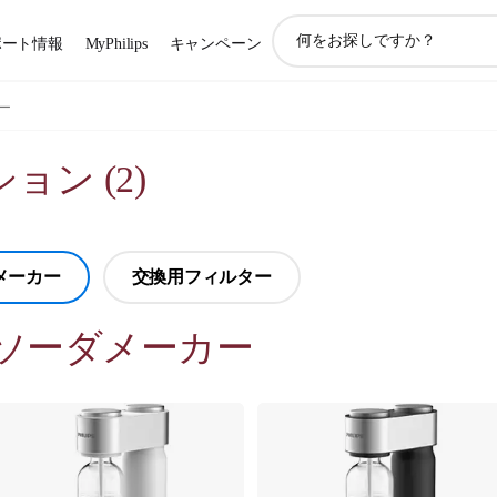
ア
ポート情報
MyPhilips
キャンペーン
イ
コ
ン
ー
サ
ポ
ション
(
2
)
ー
ト
検
索
メーカー
交換用フィルター
ソーダメーカー