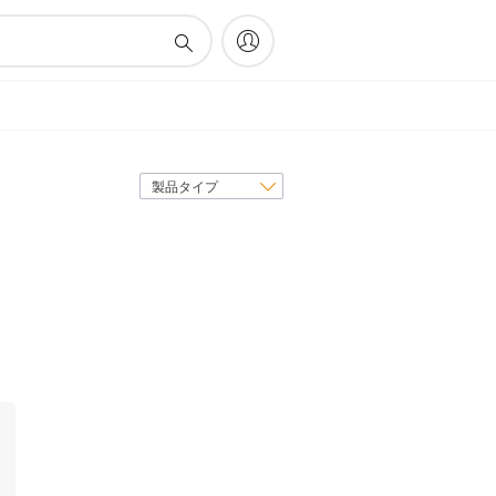
表
示
順
序