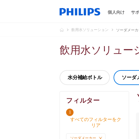
個人向け
サ
飲用水ソリューション
ソーダメーカ
飲用水ソリュー
水分補給ボトル
ソーダ
フィルター
フ
1
すべてのフィルターをク
ィ
リア
ル
タ
ソーダメーカー