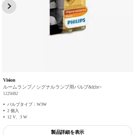
Vision
ルームランプ／シグナルランプ用バルブ&lt;br>
12256B2
バルブタイプ：W3W
2 個入
12 V、3 W
製品詳細を表示