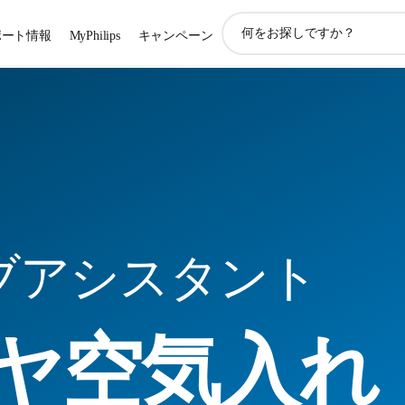
ア
ポート情報
MyPhilips
キャンペーン
イ
コ
ン
サ
ポ
ー
ト
検
索
ブアシスタント
ヤ空気入れ