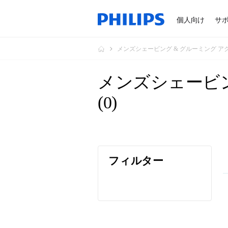
個人向け
サ
メンズシェービング & グルーミング ア
メンズシェービン
(
0
)
フィルター