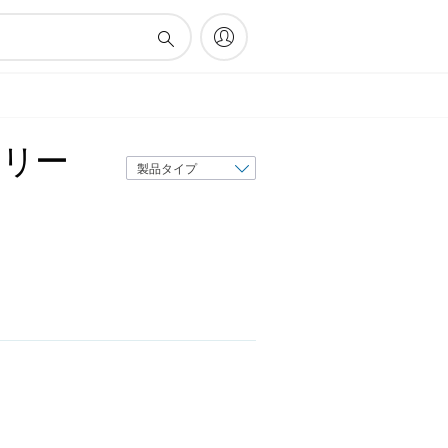
サリー
表
示
順
序