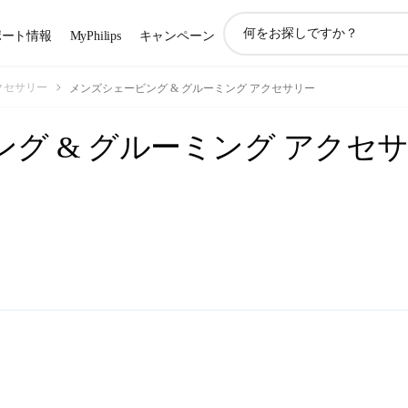
ア
ポート情報
MyPhilips
キャンペーン
イ
コ
ン
クセサリー
メンズシェービング & グルーミング アクセサリー
サ
ポ
グ & グルーミング アクセ
ー
ト
検
索