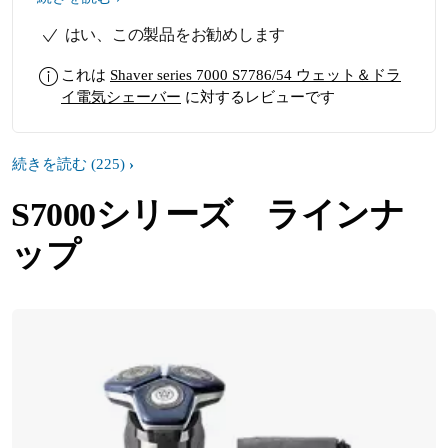
スなら，シェーバーを洗浄する際，
はい、この製品をお勧めします
少しの水で皮膚を湿らせるだけ。ト
ータル時間は，以前に使っていた機
これは
Shaver series 7000 S7786/54 ウェット＆ドラ
種より短い。しかもカミソリ負けが
イ電気シェーバー
に対するレビューです
ないので，爽やかな朝になる (2) 上手
な剃り方が覚えられる … フィリップ
スは3つの回転刃を使うタイプで，本
続きを読む
(225)
体を小さく回転させながら使うと，
キレイに剃れる。なかなか覚えられ
S7000シリーズ ラインナ
ないが，アプリを使いながら，剃る
と，回転の有無を検知して，教えて
ップ
くれる。剃り終えると，回転の有無
（＝ひげ剃りの上手下手）比率を教
えてくれるので，自然に，上手な剃
り方になる。しかも3分間以内だと，
ほめてくれるので，より効率的な剃
り方をしたくなる (3) 手入れが簡単
… 水洗いだけ。洗浄液も使えるが，
水洗いだけでも十分キレイになる。
剃りながら，刃を研ぐ機構になって