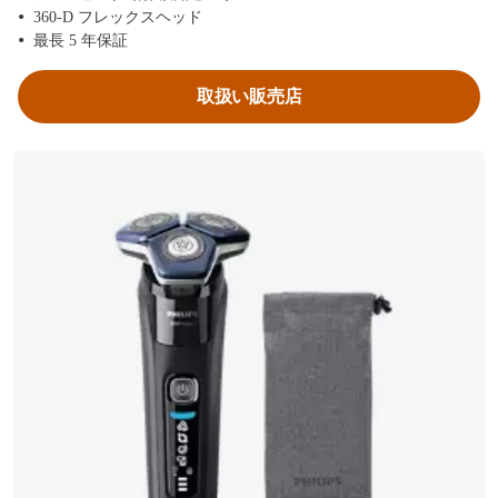
目は，口の左右。ここは舌を裏側か
360-D フレックスヘッド
ら押す感じで，いろいろな方向から
最長 5 年保証
攻める。左右で40秒間くらい。残り
の40秒間で，左右の頬を仕上げる。
取扱い販売店
シェーバーを洗うとき，少しの水で
肌を湿らせるが，この時，剃り残り
個所を見つけておき，次回にいか
す。こうすると，3分間で，上手に剃
ることができる。ポイントは，力加
減。強く押しつけると，カミソリ負
けになるので，軽く押しつけるのが
コツ。その点，新型のS9000シリーズ
は，感圧センサが付いているので，
興味がある。