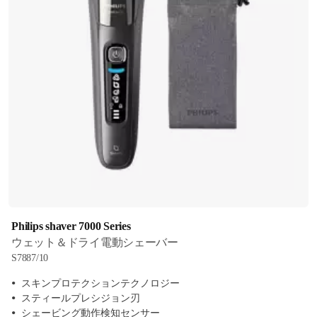
いるので，剃り味が落ちない。他機
種のようにオイルスプレーが不要な
ので，購入時のような刃のまま。ボ
クは，水洗いの最後にコップ1杯の浄
水をかける。これにより，水道水の
カルシウムやマグネシウムが付着し
にくくなる ★上手な剃り方 2018年に
購入したS9000シリーズ（旧型）か
ら，新型のS7000シリーズに更新し
て，剃り方の評価をアプリがしてく
れるので，上手に剃れるようになっ
た。加えて，次のようにすると，3分
以内で完了する。まず，シェーバー
本体を回転させるというのは，人間
にはやや不自然な動きのため，剃り
Philips shaver 7000 Series
にくいところから，剃るのが正解。
ウェット＆ドライ電動シェーバー
最初に難敵の「あご」とその左右を1
S7887/10
分間でおこなう。次に2番目にやりに
スキンプロテクションテクノロジー
くい鼻の下を攻める。ここは40秒間
スティールプレシジョン刃
くらい。小さい円運動が効果的。3番
シェービング動作検知センサー