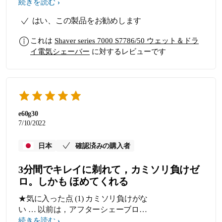
場合は「緑色」になるそうですが、
続きを読む
なかなかなりません。 色々パターン
はい、この製品をお勧めします
を変えて使用してみますが、不適格
の「赤色」ばかりです。 この機能は
これは
Shaver series 7000 S7786/50 ウェット＆ドラ
特段必要ないと思います。
イ電気シェーバー
に対するレビューです
e60g30
7/10/2022
日本
確認済みの購入者
3分間でキレイに剃れて，カミソリ負けゼ
ロ。しかも ほめてくれる
★気に入った点 (1) カミソリ負けがな
い … 以前は，アフターシェーブロー
ションを使っていたが，フィリップ
続きを読む