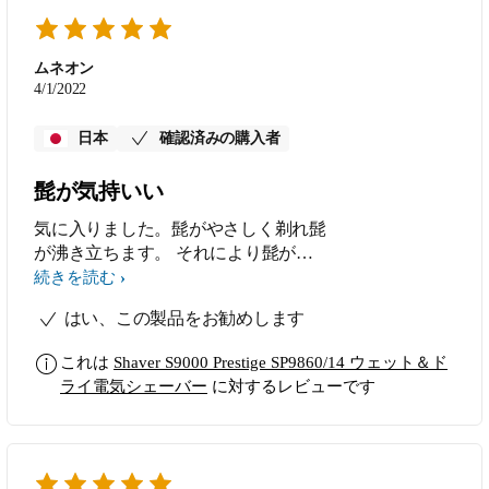
ムネオン
4/1/2022
日本
確認済みの購入者
髭が気持いい
気に入りました。髭がやさしく剃れ髭
が沸き立ちます。 それにより髭が気
持よく春の花のような気持になれま
続きを読む
す。 もっと剃りたい。もっと剃りた
はい、この製品をお勧めします
い
これは
Shaver S9000 Prestige SP9860/14 ウェット＆ド
ライ電気シェーバー
に対するレビューです