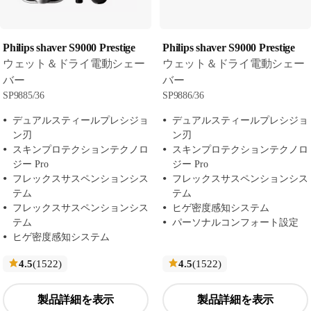
Philips shaver S9000 Prestige
Philips shaver S9000 Prestige
ウェット＆ドライ電動シェー
ウェット＆ドライ電動シェー
バー
バー
SP9885/36
SP9886/36
デュアルスティールプレシジョ
デュアルスティールプレシジョ
ン刃
ン刃
スキンプロテクションテクノロ
スキンプロテクションテクノロ
ジー Pro
ジー Pro
フレックスサスペンションシス
フレックスサスペンションシス
テム
テム
フレックスサスペンションシス
ヒゲ密度感知システム
テム
パーソナルコンフォート設定
ヒゲ密度感知システム
レ
レ
4.5
(1522
)
4.5
(1522
)
ビ
ビ
ュ
ュ
製品詳細を表示
製品詳細を表示
ー
ー