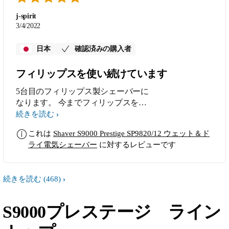
j-spirit
3/4/2022
日本
確認済みの購入者
フィリップスを使い続けています
5台目のフィリップス製シェーバーに
なります。 今までフィリップスを使
用していたので特別に良い点はありま
続きを読む
せんが、今までの機種と違って見た
これは
Shaver S9000 Prestige SP9820/12 ウェット＆ド
目、質感が最高です！
ライ電気シェーバー
に対するレビューです
続きを読む
(468)
S9000プレステージ ライン