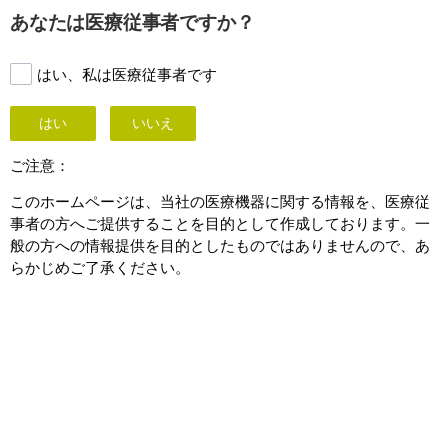
This page is also available in
United States (English)
あなたは医療従事者ですか？
はい、私は医療従事者です
はい
いいえ
造影超音波検査
ご注意：
このホームページは、当社の医療機器に関する情報を、医療従
事者の方へご提供することを目的として作成しております。一
般の方への情報提供を目的としたものではありませんので、あ
らかじめご了承ください。
Contrast Enhanced
Ultrasound (CEUS)