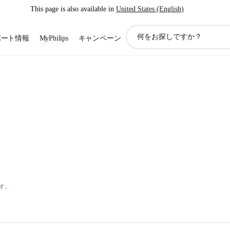
This page is also available in
United States (English)
ア
ポート情報
MyPhilips
キャンペーン
イ
コ
ン
サ
ポ
ー
ト
検
索
す。