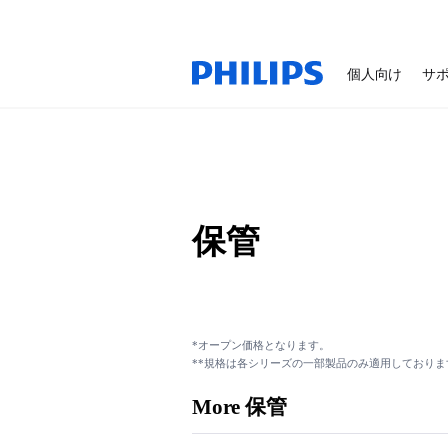
個人向け
サ
保管
*オープン価格となります。
**規格は各シリーズの一部製品のみ適用しておりま
More 保管