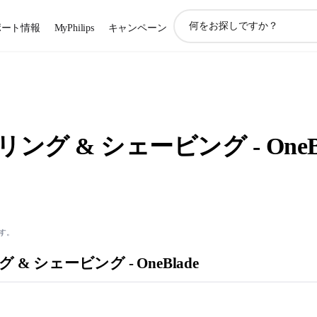
ア
ポート情報
MyPhilips
キャンペーン
イ
コ
ン
サ
ポ
ー
ト
グ & シェービング - OneBl
検
索
す。
& シェービング - OneBlade